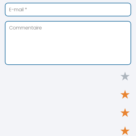
★
★
★
★