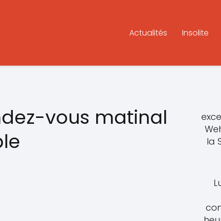
Actualités
Insolite
endez-vous matinal
exce
Weh
le
la
L
con
heu