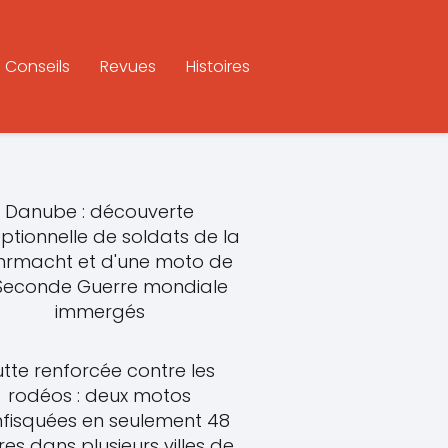
Conseils
Revues
Histoires
Danube : découverte
ptionnelle de soldats de la
rmacht et d'une moto de
 Seconde Guerre mondiale
immergés
utte renforcée contre les
rodéos : deux motos
fisquées en seulement 48
res dans plusieurs villes de