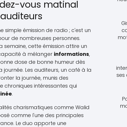
endez-vous matinal
s auditeurs
Gi
c
e simple émission de radio ; c'est un
mot
our de nombreuses personnes.
a semaine, cette émission attire un
 capacité à mélanger
informations
,
 bonne dose de bonne humeur dès
inte
a journée. Les auditeurs, un café à la
ses
onter la journée, munis des
e chroniques intéressantes qui
inée
.
P
mo
alités charismatiques comme Walid
imposé comme l'une des principales
rance. Le duo apporte une