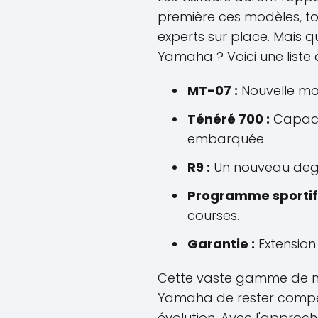
première ces modèles, to
experts sur place. Mais q
Yamaha ? Voici une liste
MT-07 :
Nouvelle mot
Ténéré 700 :
Capacit
embarquée.
R9 :
Un nouveau degré
Programme sportif 
courses.
Garantie :
Extension
Cette vaste gamme de mo
Yamaha de rester compét
évolution. Avec l'approch