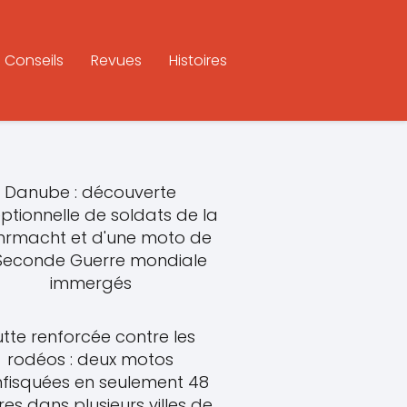
Conseils
Revues
Histoires
Danube : découverte
ptionnelle de soldats de la
rmacht et d'une moto de
 Seconde Guerre mondiale
immergés
utte renforcée contre les
rodéos : deux motos
fisquées en seulement 48
res dans plusieurs villes de