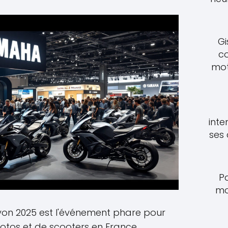
Gi
c
mot
inte
ses
P
mo
yon 2025 est l'événement phare pour
otos et de scooters en France.