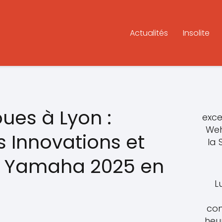
Actualités
Insolite
ues à Lyon :
exce
Weh
s Innovations et
la
e Yamaha 2025 en
L
con
heu